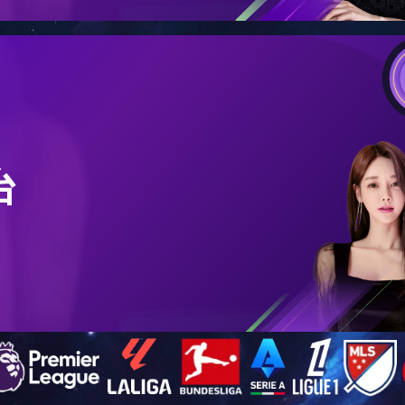
安装
换热器
非标容器
用金属配件
撬装多功能集油器
化工设备及
ODUCT DISP
化工设备及管道安装
器、反应釜、换热器、塔器的设计生产施工与技术服务为一